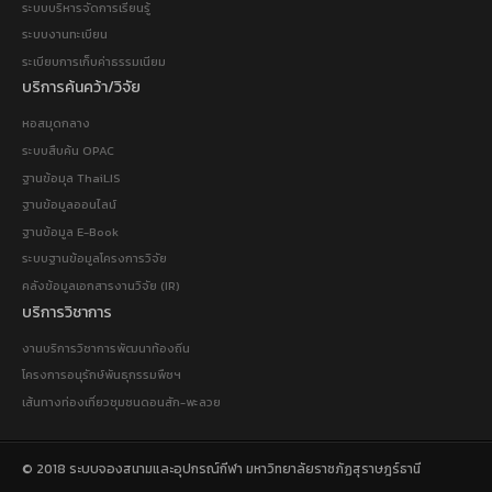
ระบบบริหารจัดการเรียนรู้
ระบบงานทะเบียน
ระเบียบการเก็บค่าธรรมเนียม
บริการค้นคว้า/วิจัย
หอสมุดกลาง
ระบบสืบค้น OPAC
ฐานข้อมุล ThaiLIS
ฐานข้อมูลออนไลน์
ฐานข้อมูล E-Book
ระบบฐานข้อมูลโครงการวิจัย
คลังข้อมูลเอกสารงานวิจัย (IR)
บริการวิชาการ
งานบริการวิชาการพัฒนาท้องถิ่น
โครงการอนุรักษ์พันธุกรรมพืชฯ
เส้นทางท่องเที่ยวชุมชนดอนสัก-พะลวย
© 2018 ระบบจองสนามและอุปกรณ์กีฬา มหาวิทยาลัยราชภัฏสุราษฎร์ธานี