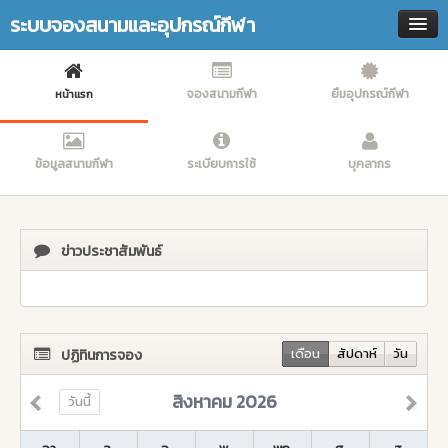
ระบบจองสนามและอุปกรณ์กีฬา
เข้าสู่ระบบ (สำหรับผู้ดูแลระบบ)
จองสนามกีฬา
ยืมอุปกรณ์กีฬา
หน้าแรก
ข้อมูลสนามกีฬา
ระเบียบการใช้
บุคลากร
ข่าวประชาสัมพันธ์
เดือน
สัปดาห์
วัน
ปฏิทินการจอง
สิงหาคม 2026
วันนี้