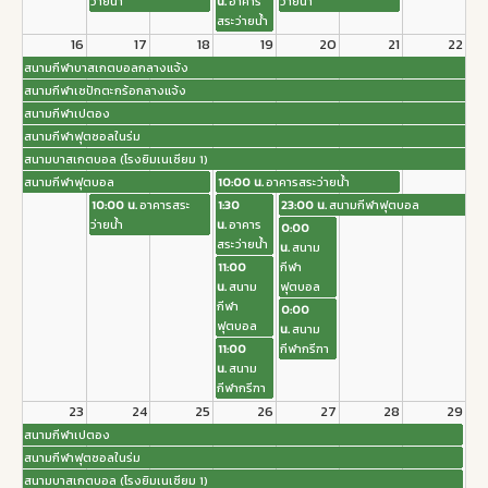
ว่ายน้ำ
น.
อาคาร
ว่ายน้ำ
สระว่ายน้ำ
16
17
18
19
20
21
22
สนามกีฬาบาสเกตบอลกลางแจ้ง
สนามกีฬาเซปักตะกร้อกลางแจ้ง
สนามกีฬาเปตอง
สนามกีฬาฟุตซอลในร่ม
สนามบาสเกตบอล (โรงยิมเนเซียม 1)
สนามกีฬาฟุตบอล
10:00 น.
อาคารสระว่ายน้ำ
10:00 น.
อาคารสระ
1:30
23:00 น.
สนามกีฬาฟุตบอล
ว่ายน้ำ
น.
อาคาร
0:00
สระว่ายน้ำ
น.
สนาม
11:00
กีฬา
น.
สนาม
ฟุตบอล
กีฬา
0:00
ฟุตบอล
น.
สนาม
11:00
กีฬากรีฑา
น.
สนาม
กีฬากรีฑา
23
24
25
26
27
28
29
สนามกีฬาเปตอง
สนามกีฬาฟุตซอลในร่ม
สนามบาสเกตบอล (โรงยิมเนเซียม 1)